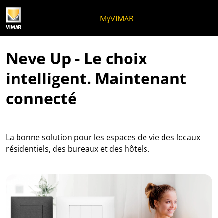
Skip to content
Aller au menu de la page
Menu d'Apri
Recherche ouverte
Passer au pied de page
MyVIMAR
Neve Up - Le choix
intelligent. Maintenant
connecté
La bonne solution pour les espaces de vie des locaux
résidentiels, des bureaux et des hôtels.