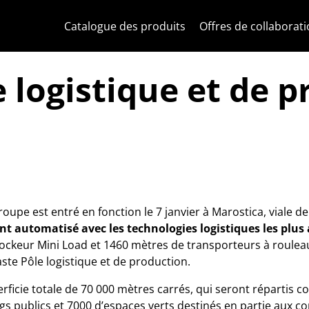
Skip to content
Aller au menu de la page
Menu d'Apri
Recherche ouverte
Passer au pied de page
Catalogue des produits
Offres de collaborat
 logistique et de p
upe est entré en fonction le 7 janvier à Marostica, viale de
t automatisé avec les technologies logistiques les plus
stockeur Mini Load et 1460 mètres de transporteurs à roulea
te Pôle logistique et de production.
rficie totale de 70 000 mètres carrés, qui seront répartis c
gs publics et 7000 d’espaces verts destinés en partie aux c