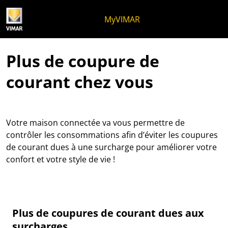
Skip to content
Aller au menu de la page
Menu d'Apri
Recherche ouverte
Passer au pied de page
MyVIMAR
Plus de coupure de
courant chez vous
Votre maison connectée va vous permettre de
contrôler les consommations afin d’éviter les coupures
de courant dues à une surcharge pour améliorer votre
confort et votre style de vie !
Plus de coupures de courant dues aux
surcharges