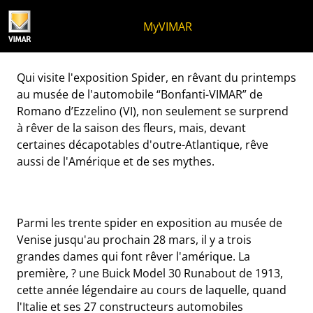
Skip to content
Aller au menu de la page
Menu d'Apri
Recherche ouverte
Passer au pied de page
MyVIMAR
Spider, en révant du pri
Qui visite l'exposition Spider, en rêvant du printemps
au musée de l'automobile “Bonfanti-VIMAR” de
Romano d’Ezzelino (VI), non seulement se surprend
à rêver de la saison des fleurs, mais, devant
certaines décapotables d'outre-Atlantique, rêve
aussi de l'Amérique et de ses mythes.
Parmi les trente spider en exposition au musée de
Venise jusqu'au prochain 28 mars, il y a trois
grandes dames qui font rêver l'amérique. La
première, ? une Buick Model 30 Runabout de 1913,
cette année légendaire au cours de laquelle, quand
l'Italie et ses 27 constructeurs automobiles