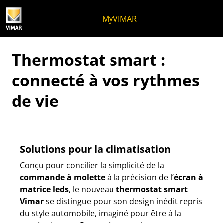
Skip to content
Aller au menu de la page
Menu d'Apri
Recherche ouverte
Passer au pied de page
MyVIMAR
Thermostat smart :
connecté à vos rythmes
de vie
Solutions pour la climatisation
Conçu pour concilier la simplicité de la
commande à molette
à la précision de l’
écran à
matrice leds
, le nouveau
thermostat smart
Vimar
se distingue pour son design inédit repris
du style automobile, imaginé pour être à la