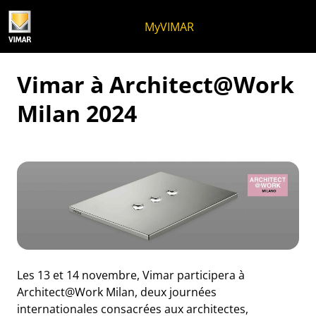
Skip to content
Aller au menu de la page
Menu d'Apri
Recherche ouverte
Passer au pied de page
MyVIMAR
Vimar à Architect@Work
Milan 2024
Les 13 et 14 novembre, Vimar participera à
Architect@Work Milan, deux journées
internationales consacrées aux architectes,