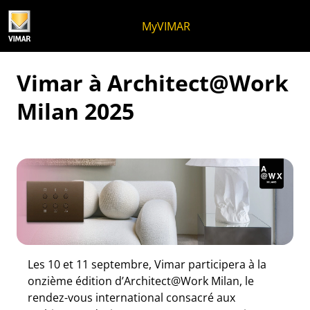
Skip to content
Aller au menu de la page
Menu d'Apri
Recherche ouverte
Passer au pied de page
MyVIMAR
Vimar à Architect@Work
Milan 2025
Les 10 et 11 septembre, Vimar participera à la
onzième édition d’Architect@Work Milan, le
rendez-vous international consacré aux