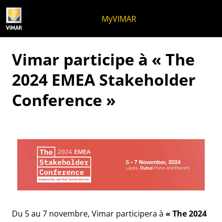
Skip to content
Aller au menu de la page
Menu d'Apri
Recherche ouverte
Passer au pied de page
MyVIMAR
Vimar participe à « The
2024 EMEA Stakeholder
Conference »
Du 5 au 7 novembre, Vimar participera à
« The 2024