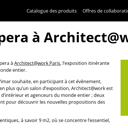
Skip to content
Aller au menu de la page
Menu d'Apri
Recherche ouverte
Passer au pied de page
Catalogue des produits
Offres de collaborat
ipera à Architect@
ipera à
Architect@work Paris
, l’exposition itinérante
onde entier.
 Vimar souhaite, en participant à cet évènement,
en plus qu’un salon d’exposition, Architect@work est
s d’intérieur et agenceurs du monde entier ; deux
ent pour découvrir les nouvelles propositions des
entiques, à savoir 9 m2, où se concentre l’essentiel,