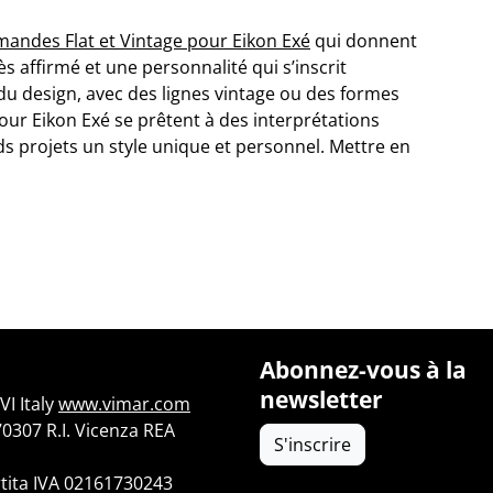
andes Flat et Vintage pour Eikon Exé
qui donnent
ès affirmé et une personnalité qui s’inscrit
u design, avec des lignes vintage ou des formes
our Eikon Exé se prêtent à des interprétations
ds projets un style unique et personnel. Mettre en
Abonnez-vous à la
newsletter
I Italy
www.vimar.com
70307 R.I. Vicenza REA
S'inscrire
tita IVA 02161730243