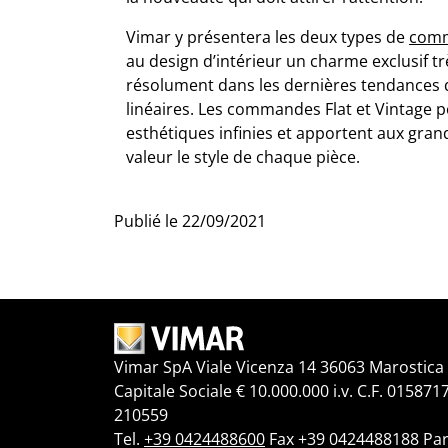
Vimar y présentera les deux types de
comm
au design d’intérieur un charme exclusif tr
résolument dans les dernières tendances d
linéaires. Les commandes Flat et Vintage p
esthétiques infinies et apportent aux gran
valeur le style de chaque pièce.
Publié le
22/09/2021
Vimar SpA Viale Vicenza 14 36063 Marostica V
Capitale Sociale € 10.000.000 i.v. C.F. 015871
210559
Tel.
+39 0424488600
Fax +39 0424488188 Par