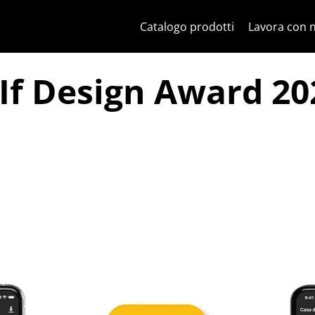
Salta al contenuto
Salta al menu in pagina
Apri menu
Apri ricerca
Salta al footer
Catalogo prodotti
Lavora con 
’If Design Award 20