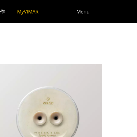
作
MyVIMAR
Menu