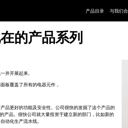
跳至内容
跳转到页面菜单
Apri 菜单
打开搜索
跳至页脚
产品目录
与我们合
现在的产品系列
也一并开展起来。
的面板覆盖了所有的电器元件，
给产品更好的功能及安全性。公司很快的发掘了这个产品的
这样的产品。很快公司就大量投资于建立新的部门，比如新的
条自动化生产流水线。