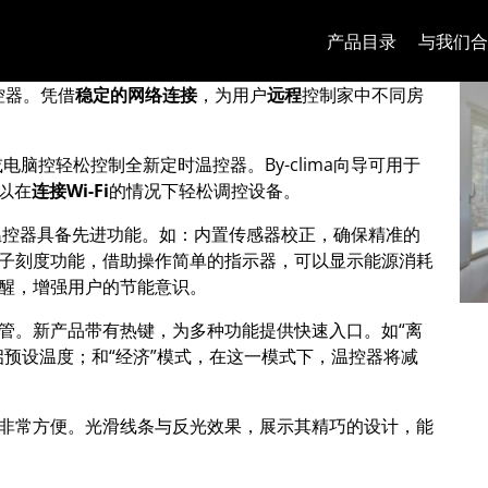
跳至内容
跳转到页面菜单
Apri 菜单
打开搜索
跳至页脚
产品目录
与我们合
-Fi 定时温控器
控器。凭借
稳定的网络连接
，为用户
远程
控制家中不同房
脑控轻松控制全新定时温控器。By-clima向导可用于
以在
连接
Wi-Fi
的情况下轻松调控设备。
时温控器具备先进功能。如：内置传感器校正，确保精准的
子刻度功能，借助操作简单的指示器，可以显示能源消耗
醒，增强用户的节能意识。
管。新产品带有热键，为多种功能提供快速入口。如“离
启预设温度；和“经济”模式，在这一模式下，温控器将减
非常方便。光滑线条与反光效果，展示其精巧的设计，能