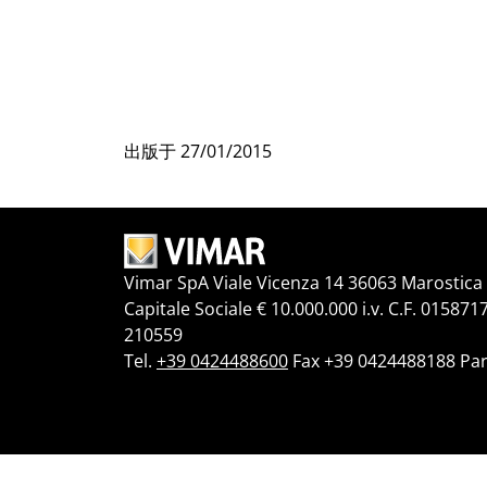
出版于
27/01/2015
Vimar SpA Viale Vicenza 14 36063 Marostica V
Capitale Sociale € 10.000.000 i.v. C.F. 015871
210559
Tel.
+39 0424488600
Fax +39 0424488188 Par