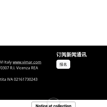
订阅新闻通讯
I Italy
www.vimar.com
报名
70307 R.I. Vicenza REA
tita IVA 02161730243
Notice at collection