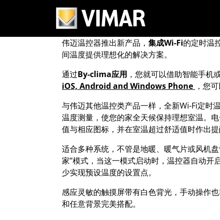
伟迈——全新Wi
伟迈温控器推出新产品，
集成
Wi-Fi
的定时温
间温度提供理想化的解决方案。
通过
By-clima
应用
，您就可以借助智能手机或电
iOS, Android and Windows Phone
，您可
与伟迈其他温控类产品一样，全新Wi-Fi定
温度测量，使您的家全天候保持理想室温。电
值与相应图标，并在室温超过舒适值时作出提
适合多种系统，不管是地暖、暖气片或风机盘
家”模式，当这一模式启动时，温控器自动开
少实现预设温度的设置点。
感应灵敏的触摸屏带有白色背光，手动操作也
和任意背景完美搭配。