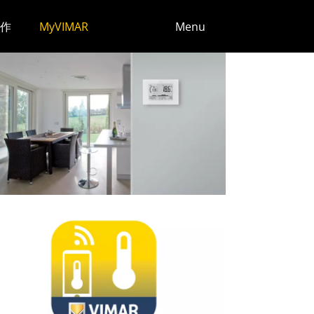
作
MyVIMAR
Menu