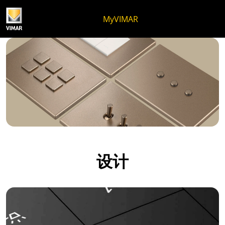
跳至内容
跳转到页面菜单
Apri 菜单
打开搜索
跳至页脚
MyVIMAR
设计
设计