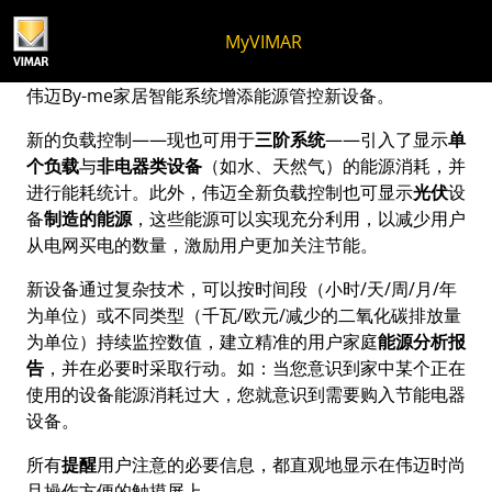
跳至内容
跳转到页面菜单
Apri 菜单
打开搜索
跳至页脚
MyVIMAR
By-me家居智能系统，定制
伟迈By-me家居智能系统增添能源管控新设备。
新的负载控制——现也可用于
三阶系统
——引入了显示
单
个负载
与
非电器类设备
（如水、天然气）的能源消耗，并
进行能耗统计。此外，伟迈全新负载控制也可显示
光伏
设
备
制造的能源
，这些能源可以实现充分利用，以减少用户
从电网买电的数量，激励用户更加关注节能。
新设备通过复杂技术，可以按时间段（小时/天/周/月/年
为单位）或不同类型（千瓦/欧元/减少的二氧化碳排放量
为单位）持续监控数值，建立精准的用户家庭
能源分析报
告
，并在必要时采取行动。如：当您意识到家中某个正在
使用的设备能源消耗过大，您就意识到需要购入节能电器
设备。
所有
提醒
用户注意的必要信息，都直观地显示在伟迈时尚
且操作方便的触摸屏上。