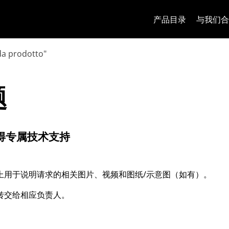
跳至内容
跳转到页面菜单
Apri 菜单
打开搜索
跳至页脚
产品目录
与我们合
a prodotto"
题
题
得专属技术支持
上用于说明请求的相关图片、视频和图纸/示意图（如有）。
转交给相应负责人。