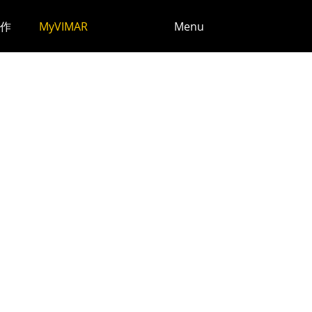
作
MyVIMAR
Menu