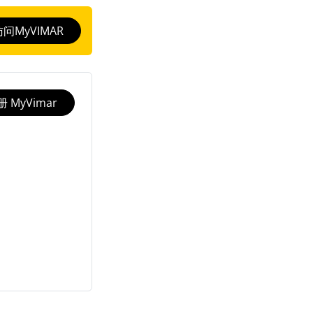
访问MyVIMAR
 MyVimar