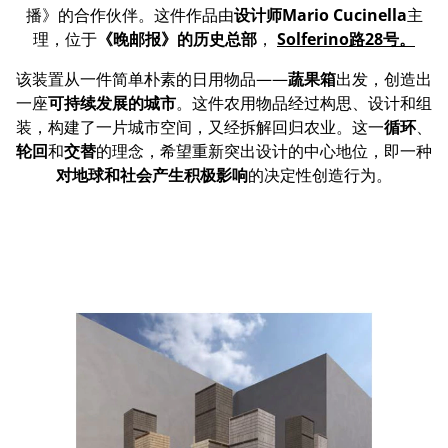
播》的合作伙伴。这件作品由
设计师
Mario Cucinella
主
理，位于
《晚邮报》的历史总部
，
Solferino路28号。
该装置从一件简单朴素的日用物品——
蔬果箱
出发，创造出
一座
可持续发展的城市
。这件农用物品经过构思、设计和组
装，构建了一片城市空间，又经拆解回归农业。这一
循环
、
轮回
和
交替
的理念，希望重新突出设计的中心地位，即一种
对地球和社会产生积极影响
的决定性创造行为。