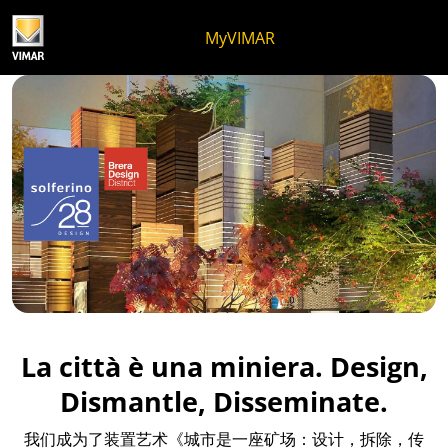
跳至内容
跳转到页面菜单
Apri 菜单
打开搜索
跳至页脚
MyVIMAR
La Città Miniera – Via Solf
La città è una miniera. Design,
Dismantle, Disseminate.
我们成为了装置艺术《城市是一座矿场：设计，拆除，传