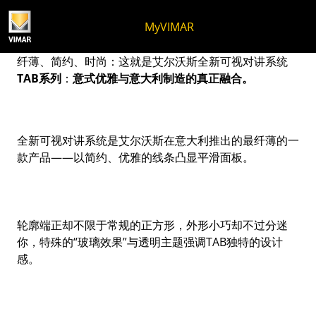
跳至内容
跳转到页面菜单
Apri 菜单
打开搜索
跳至页脚
MyVIMAR
TAB 可视对讲系统
纤薄、简约、时尚：这就是艾尔沃斯全新可视对讲系统
TAB
系列
：
意式优雅与意大利制造的真正融合。
全新可视对讲系统是艾尔沃斯在意大利推出的最纤薄的一
款产品——以简约、优雅的线条凸显平滑面板。
轮廓端正却不限于常规的正方形，外形小巧却不过分迷
你，特殊的“玻璃效果”与透明主题强调TAB独特的设计
感。