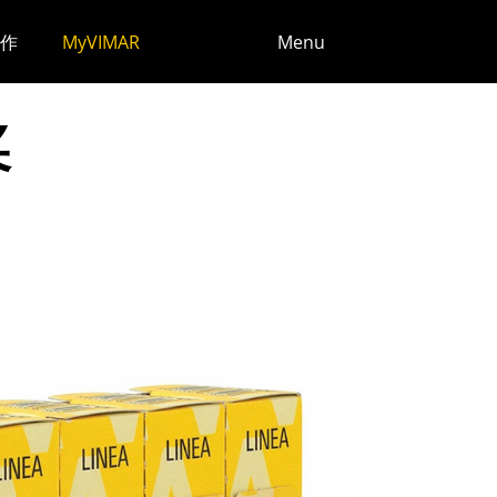
作
MyVIMAR
Menu
奖