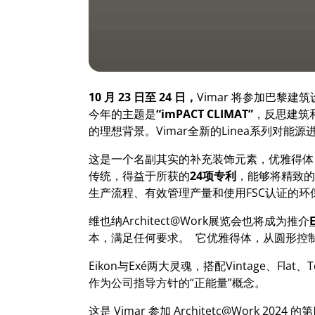
10 月 23 日至 24 日，
Vimar 将参加巴黎建
今年的主题是
“imPACT CLIMAT”
，反思建筑
的理想背景。Vimar全新的Linea系列对
这是一个名副其实的补充装饰元素，优雅得体
传统，得益于所获的
24项专利
，能够将精致的
生产流程、有效管理产量和使用FSC认证的环
维也纳Architect@Work展览会也将成为推介
本，满足任何要求。 它优雅得体，从圆形控
Eikon与Exé两大灵魂，搭配Vintage
作为公司指导方针的“正能量”概念。
这是 Vimar 参加 Architetc@Wor