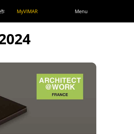
作
MyVIMAR
Menu
2024