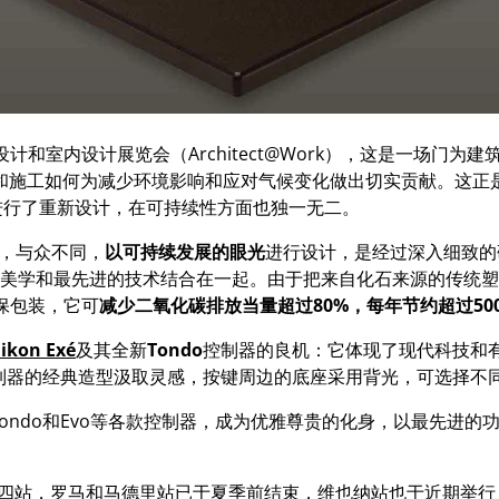
筑设计和室内设计展览会（Architect@Work），这是一场
和施工如何为减少环境影响和应对气候变化做出切实贡献。这正
能源进行了重新设计，在可持续性方面也独一无二。
，与众不同，
以可持续发展的眼光
进行设计，是经过深入细致的研
美学和最先进的技术结合在一起。由于把来自化石来源的传统塑
保包装，它可
减少二氧化碳排放当量超过80%，每年节约超过50
Eikon Exé
及其全新
Tondo
控制器的良机：它体现了现代科技和
制器的经典造型汲取灵感，按键周边的底座采用背光，可选择不同
、Flat、Tondo和Evo等各款控制器，成为优雅尊贵的化身，以最
k 2024 的第四站，罗马和马德里站已于夏季前结束，维也纳站也于近