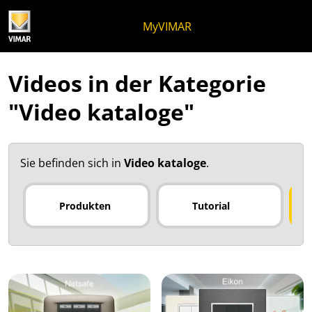
Zum Inhalt springen
Zum Seitenmenü springen
Apri-Menü
Suche öffnen
Zur Fußzeile springen
MyVIMAR
Videos in der Kategorie
"Video kataloge"
Sie befinden sich in
Video kataloge
.
Produkten
Tutorial