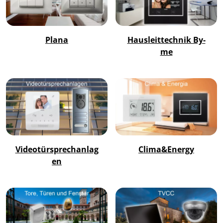
Plana
Hausleittechnik By-
me
Videotürsprechanlag
Clima&Energy
en