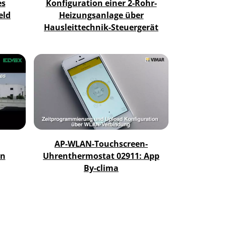
es
Konfiguration einer 2-Rohr-
eld
Heizungsanlage über
Hausleittechnik-Steuergerät
AP-WLAN-Touchscreen-
en
Uhrenthermostat 02911: App
By-clima