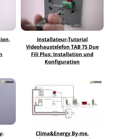
tion,
Installateur-Tutorial
Videohaustelefon TAB 7S Due
n
Fili Plus: Installation und
Konfiguration
y-
Clima&Energy By-me.