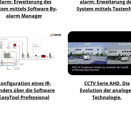
larm: Erweiterung des
alarm: Erweiterung d
tem mittels Software By-
System mittels Tastenf
alarm Manager
onfiguration eines IR-
CCTV Serie AHD. Die
nders über die Software
Evolution der analog
EasyTool Professional
Technologie.