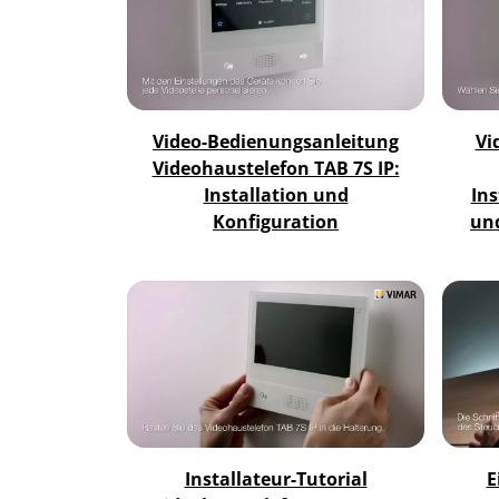
Video-Bedienungsanleitung
Vi
Videohaustelefon TAB 7S IP:
Installation und
Ins
Konfiguration
un
Installateur-Tutorial
E