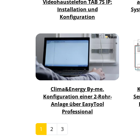
Videohaustelefon TAB 7S IP:
a
Installation und
Sys
Konfiguration
Clima&Energy By-me.
K
Konfiguration einer 2-Rohr-
Se
Anlage über EasyTool
Professional
1
2
3