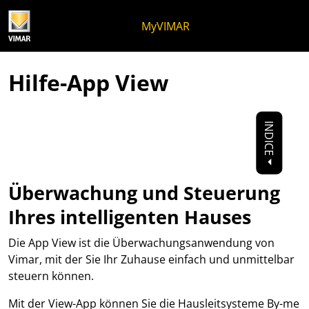
Zum Inhalt spri
Zum Seitenmenü
Apri-Menü
Suche öffnen
Zur Fußzeile spr
MyVIMAR
Hilfe-App View
INDICE
Überwachung und Steuerung
Ihres intelligenten Hauses
Die App View ist die Überwachungsanwendung von
Vimar, mit der Sie Ihr Zuhause einfach und unmittelbar
steuern können.
Mit der View-App können Sie die Hausleitsysteme By-me