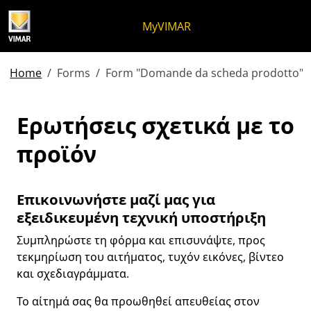
Μετάβαση στο περιεχόμενο
Μετάβαση στο μενού της σελίδα
Μενού Apri
Ανοικτή αναζήτηση
Μετάβαση στο υποσέλιδο
MyVIMAR
Home
Forms
Form "Domande da scheda prodotto"
Ερωτήσεις σχετικά με το
Ερωτήσεις σχετικά με το
προϊόν
Επικοινωνήστε μαζί μας για
εξειδικευμένη τεχνική υποστήριξη
Συμπληρώστε τη φόρμα και επισυνάψτε, προς
τεκμηρίωση του αιτήματος, τυχόν εικόνες, βίντεο
και σχεδιαγράμματα.
Το αίτημά σας θα προωθηθεί απευθείας στον