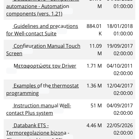
automazione - Automation
M
01:00:00
components (vers. 1.21)
Guidelines and precautions
884.01
18/01/2018
for Well-contact Suite
K
01:00:00
Configuration Manual Touch
11.09
19/09/2017
Screen
M
02:00:00
Μεταφορτώστε τον Driver
1.71 M
04/10/2011
02:00:00
Examples of the thermostat
1.36 M
12/04/2017
programming
02:00:00
Instruction manual Well-
51 M
04/09/2017
contact Plus system
02:00:00
Databank ETS -
4.46 M
22/05/2026
Termoregolazione bizona -
02:00:00