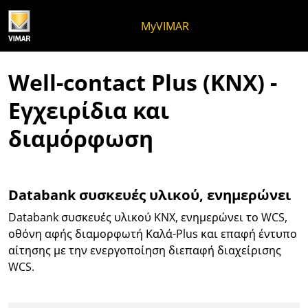
Μετάβαση στο περιεχόμενο
Μετάβαση στο μενού της σελίδ
Μενού Apri
Ανοικτή αναζήτηση
Μετάβαση στο υποσέλιδο
MyVIMAR
Well-contact Plus (KNX) -
Εγχειρίδια και
διαμόρφωση
Databank συσκευές υλικού, ενημερώνει
Databank συσκευές υλικού KNX, ενημερώνει το WCS,
οθόνη αφής διαμορφωτή Καλά-Plus και επαφή έντυπο
αίτησης με την ενεργοποίηση διεπαφή διαχείρισης
WCS.