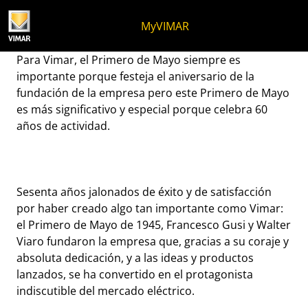
Ir al contenido
Saltar al menú de la página
Menú Apri
Búsqueda abierta
Saltar al pie de página
MyVIMAR
1 MAYO 1945 - 1 MAYO 20
Para Vimar, el Primero de Mayo siempre es
importante porque festeja el aniversario de la
fundación de la empresa pero este Primero de Mayo
es más significativo y especial porque celebra 60
años de actividad.
Sesenta años jalonados de éxito y de satisfacción
por haber creado algo tan importante como Vimar:
el Primero de Mayo de 1945, Francesco Gusi y Walter
Viaro fundaron la empresa que, gracias a su coraje y
absoluta dedicación, y a las ideas y productos
lanzados, se ha convertido en el protagonista
indiscutible del mercado eléctrico.