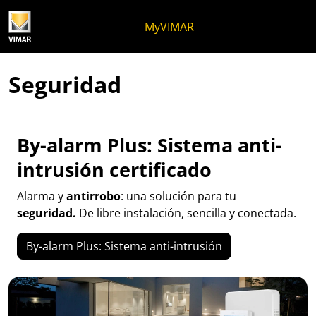
Ir al contenido
Saltar al menú de la página
Menú Apri
Búsqueda abierta
Saltar al pie de página
MyVIMAR
Seguridad
By-alarm Plus: Sistema anti-
intrusión certificado
Alarma y
antirrobo
: una solución para tu
seguridad.
De libre instalación, sencilla y conectada.
By-alarm Plus: Sistema anti-intrusión