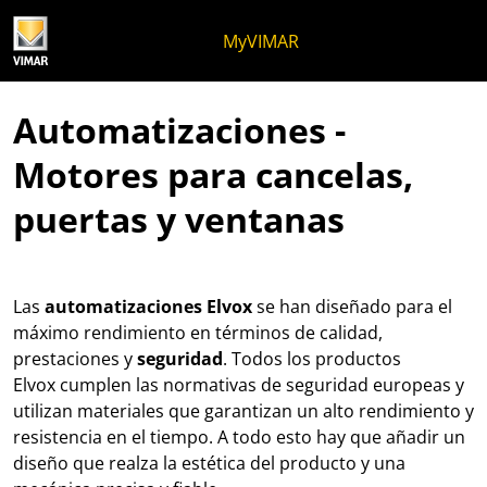
Ir al contenido
Saltar al menú de la página
Menú Apri
Búsqueda abierta
Saltar al pie de página
MyVIMAR
Automatizaciones -
Motores para cancelas,
puertas y ventanas
Las
automatizaciones Elvox
se han diseñado para el
máximo rendimiento en términos de calidad,
prestaciones y
seguridad
. Todos los productos
Elvox cumplen las normativas
de seguridad europeas y
utilizan materiales que garantizan un alto rendimiento y
resistencia en el tiempo. A todo esto hay que añadir un
diseño que realza la estética del producto y una