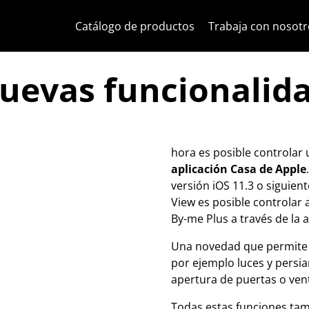
Ir al contenido
Saltar al menú de la página
Menú Apri
Búsqueda abierta
Saltar al pie de página
Catálogo de productos
Trabaja con nosotr
nuevas funcionalid
hora es posible controlar
aplicación Casa de Apple
versión iOS 11.3 o siguient
View es posible controlar 
By-me Plus a través de la a
Una novedad que permite 
por ejemplo luces y persia
apertura de puertas o ven
Todas estas funciones tam