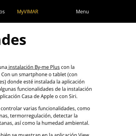
os
MyVIMAR
Menu
ades
 una
instalación By-me Plus
con la
. Con un smartphone o tablet (con
es) donde esté instalada la aplicación
algunas funcionalidades de la instalación
plicación Casa de Apple o con Siri.
controlar varias funcionalidades, como
nas, termorregulación, detectar la
tanas, así como la humedad ambiental.
bién se muestran en la aplicación View