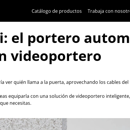
Ir al contenido
Saltar al menú de la página
Menú Apri
Búsqueda abierta
Saltar al pie de página
Catálogo de productos
Trabaja con nosotr
i: el portero autom
n videoportero
aría ver quién llama a la puerta, aprovechando los cables de
s equiparla con una solución de videoportero inteligente, fá
 que necesitas.