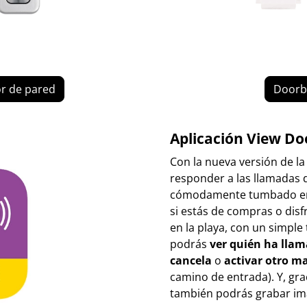
or de pared
Doorbe
Aplicación View Do
Con la nueva versión de l
responder a las llamadas d
cómodamente tumbado en 
si estás de compras o dis
en la playa, con un simple
podrás
ver quién ha llam
cancela
o
activar otro m
camino de entrada). Y, graci
también podrás grabar im