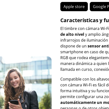
Apple store
Google P
Características y f
El timbre con cámara Wi-F
de alto nivel
y amplio ángu
infrarrojos de iluminación
dispone de un
sensor ant
smartphone en caso de que
RGB que rodea elegantemen
manera dinámica a quien la
llamada en curso, conexió
Compatible con los altavo
con cámara Wi-Fi
es fácil 
forma intuitiva y su funci
permite configurar una zo
automáticamente un mo
personas o de otros objet