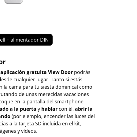
ll + alimentador DIN
or
a
aplicación gratuita View Door
podrás
esde cualquier lugar. Tanto si estás
la cama para tu siesta dominical como
frutando de unas merecidas vacaciones
 toque en la pantalla del smartphone
ado a la puerta
y
hablar
con él,
abrir la
ando
(por ejemplo, encender las luces del
as a la tarjeta SD incluida en el kit,
ágenes y vídeos.