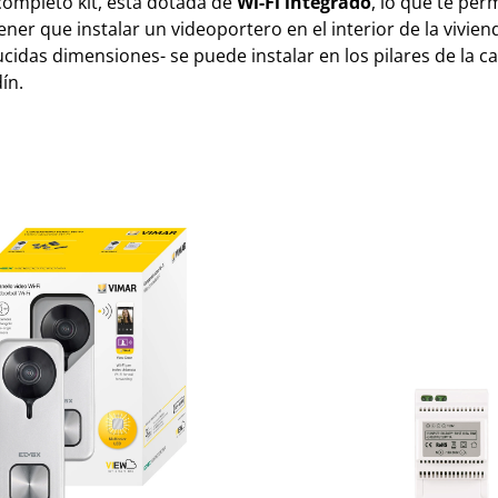
 completo kit, está dotada de
Wi-Fi integrado
, lo que te per
 tener que instalar un videoportero en el interior de la viv
ucidas dimensiones- se puede instalar en los pilares de la c
dín.