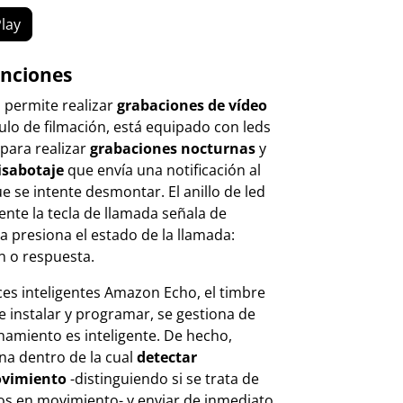
lay
unciones
i
permite realizar
grabaciones de vídeo
lo de filmación, está equipado con leds
 para realizar
grabaciones nocturnas
y
isabotaje
que envía una notificación al
 se intente desmontar. El anillo de led
te la tecla de llamada señala de
 presiona el estado de la llamada:
n o respuesta.
ces inteligentes Amazon Echo, el timbre
de instalar y programar, se gestiona de
onamiento es inteligente. De hecho,
na dentro de la cual
detectar
vimiento
-distinguiendo si se trata de
os en movimiento- y enviar de inmediato