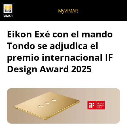
Ir al contenido
Saltar al menú de la página
Menú Apri
Búsqueda abierta
Saltar al pie de página
MyVIMAR
Eikon Exé con el mando
Tondo se adjudica el
premio internacional IF
Design Award 2025