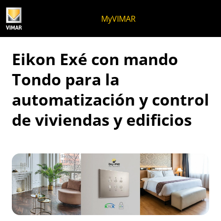
Ir al contenido
Saltar al menú de la página
Menú Apri
Búsqueda abierta
Saltar al pie de página
MyVIMAR
Eikon Exé con mando
Tondo para la
automatización y control
de viviendas y edificios