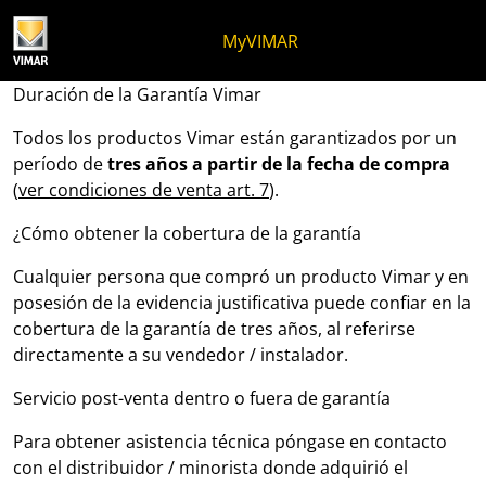
Ir al contenido
Saltar al menú de la página
Menú Apri
Búsqueda abierta
Saltar al pie de página
MyVIMAR
Garantía y servicio post-v
Duración de la Garantía Vimar
Todos los productos Vimar están garantizados por un
período de
tres años a partir de la fecha de compra
(
ver condiciones de venta art. 7
).
¿Cómo obtener la cobertura de la garantía
Cualquier persona que compró un producto Vimar y en
posesión de la evidencia justificativa puede confiar en la
cobertura de la garantía de tres años, al referirse
directamente a su vendedor / instalador.
Servicio post-venta dentro o fuera de garantía
Para obtener asistencia técnica póngase en contacto
con el distribuidor / minorista donde adquirió el