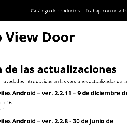
Ir al contenido
Saltar al menú de la página
Menú Apri
Búsqueda abierta
Saltar al pie de página
Catálogo de productos
Trabaja con nosotr
p View Door
n de las actualizaciones
 novedades introducidas en las versiones actualizadas de la
les Android – ver. 2.2.11 – 9 de diciembre d
id 16.
.1.
es Android – ver. 2.2.8 - 30 de junio de