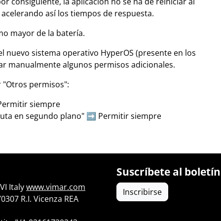
r consiguiente, la aplicación no se ha de reiniciar al
, acelerando así los tiempos de respuesta.
o mayor de la batería.
 el nuevo sistema operativo HyperOS (presente en los
gar manualmente algunos permisos adicionales.
r "Otros permisos":
Permitir siempre
cuta en segundo plano" ➡️ Permitir siempre
Suscríbete al boletín
I Italy
www.vimar.com
Inscribirse
70307 R.I. Vicenza REA