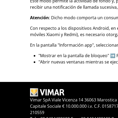
Este modo permite la actividad de fondo y, po
recibir una notificación de llamada sucesiva
Atención
: Dicho modo comporta un consum
Con respecto a los dispositivos Android, en
móviles Xiaomi y Redmi), es necesario otor
En la pantalla "Información app", selecciona
"Mostrar en la pantalla de bloqueo" ➡️ 
"Abrir nuevas ventanas mientras se eje
Vimar SpA Viale Vicenza 14 36063 Marostica V
Capitale Sociale € 10.000.000 i.v. C.F. 015871
210559