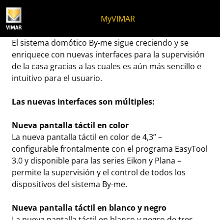
Ir al contenido
Saltar al menú de la página
Menú Apri
Búsqueda abierta
Saltar al pie de página
MyVIMAR
La familia By-me crece.
El sistema domótico By-me sigue creciendo y se
enriquece con nuevas interfaces para la supervisión
de la casa gracias a las cuales es aún más sencillo e
intuitivo para el usuario.
Las nuevas interfaces son múltiples:
Nueva pantalla táctil en color
La nueva pantalla táctil en color de 4,3” –
configurable frontalmente con el programa EasyTool
3.0 y disponible para las series Eikon y Plana –
permite la supervisión y el control de todos los
dispositivos del sistema By-me.
Nueva pantalla táctil en blanco y negro
La nueva pantalla táctil en blanco y negro de tres