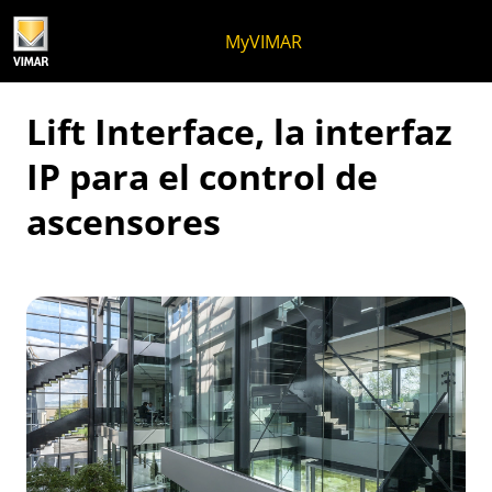
Ir al contenido
Saltar al menú de la página
Menú Apri
Búsqueda abierta
Saltar al pie de página
MyVIMAR
Lift Interface, la interfaz
IP para el control de
ascensores