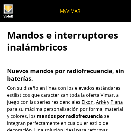
Ir al contenido
Saltar al menú de la página
Menú Apri
Búsqueda abierta
Saltar al pie de página
MyVIMAR
Mandos e interruptores
inalámbricos
Nuevos mandos por radiofrecuencia, sin
baterías.
Con su diseño en línea con los elevados estándares
estilísticos que caracterizan toda la oferta Vimar, a
juego con las series residenciales
Eikon
,
Arké
y
Plana
para su máxima personalización por forma, material
y colores, los
mandos por radiofrecuencia
se
integran perfectamente en cualquier estilo de
decoración. Una solución ideal para reformas,