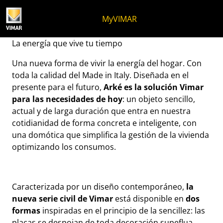
Ir al contenido
Saltar al menú de la página
Menú Apri
Búsqueda abierta
Saltar al pie de página
MyVIMAR
Nace Arké.
La energía que vive tu tiempo
Una nueva forma de vivir la energía del hogar. Con
toda la calidad del Made in Italy. Diseñada en el
presente para el futuro,
Arké es la solución Vimar
para las necesidades de hoy
: un objeto sencillo,
actual y de larga duración que entra en nuestra
cotidianidad de forma concreta e inteligente, con
una domótica que simplifica la gestión de la vivienda
optimizando los consumos.
Caracterizada por un diseño contemporáneo,
la
nueva serie civil de Vimar
está disponible en
dos
formas
inspiradas en el principio de la sencillez: las
placas se despojan de toda decoración supeflua