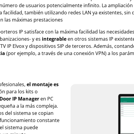
 número de usuarios potencialmente infinito. La ampliación s
 facilidad, también utilizando redes LAN ya existentes, sin 
on las máximas prestaciones
rteros IP satisface con la máxima facilidad las necesidades 
rbanizaciones- y es
integrable
en otros sistemas IP existent
CTV IP Elvox y dispositivos SIP de terceros. Además, contan
cia
(por ejemplo, a través de una conexión VPN) a los pará
ofesionales,
el montaje es
ón para los kits o
 Door IP Manager
en PC
pequeña a la más compleja.
tos del sistema se copian
l funcionamiento constante
o el sistema puede