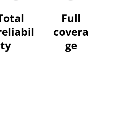
Total
Full
reliabil
covera
ity
ge