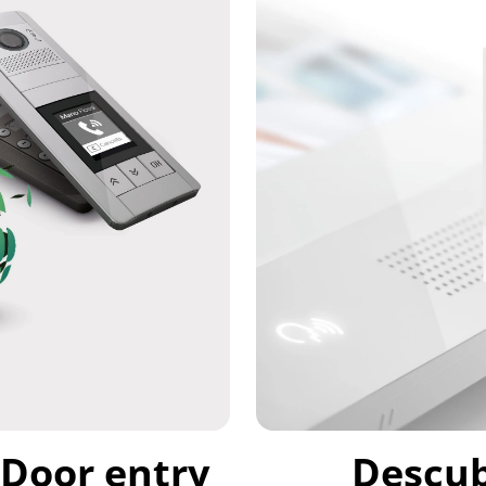
Door entry
Descub