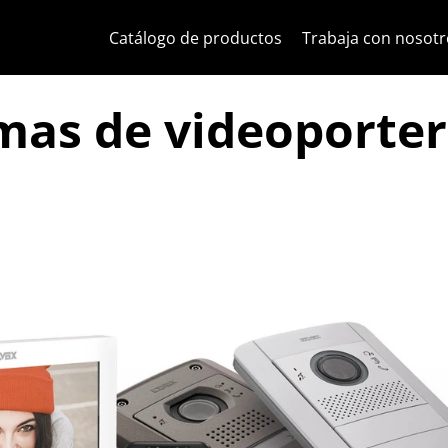
Ir al contenido
Saltar al menú de la página
Menú Apri
Búsqueda abierta
Saltar al pie de página
Catálogo de productos
Trabaja con nosotr
mas de videoporter