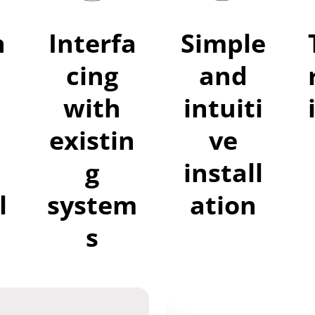
n
Interfa
Simple
cing
and
with
intuiti
existin
ve
g
install
l
system
ation
s