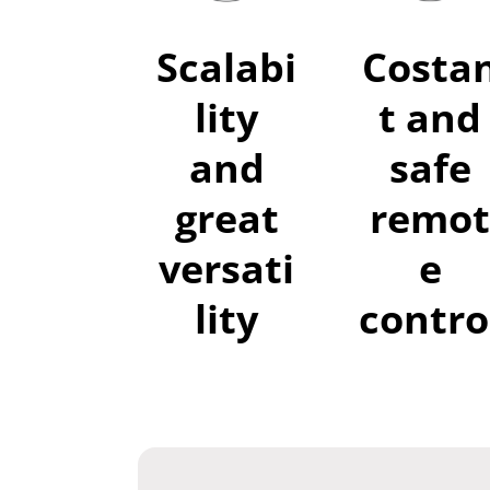
Scalabi
Costa
lity
t and
and
safe
great
remot
versati
e
lity
contro