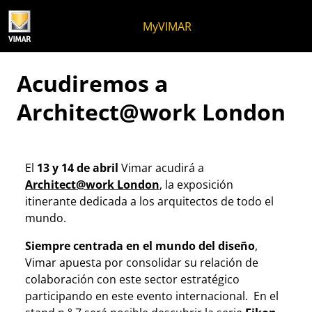
Ir al contenido
Saltar al menú de la página
Menú Apri
Búsqueda abierta
Saltar al pie de página
MyVIMAR
Acudiremos a
Architect@work London
El
13 y 14 de abril
Vimar acudirá a
Architect@work London
, la exposición
itinerante dedicada a los arquitectos de todo el
mundo.
Siempre centrada en el mundo del diseño
,
Vimar apuesta por consolidar su relación de
colaboración con este sector estratégico
participando en este evento internacional. En el