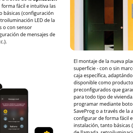
orma fácil e intuitiva las
to básicas (configuración
troiluminación LED de la
s o con sensor
iguración de mensajes de
c.).
El montaje de la nueva pl
superficie - con o sin mar
caja específica, adaptándo
disponible como producto i
preconfigurados que garan
para todo tipo de vivienda
programar mediante botone
SaveProg o a través de la 
configurar de forma fácil e 
instalación, tanto básica
de llamada, retroiluminaci