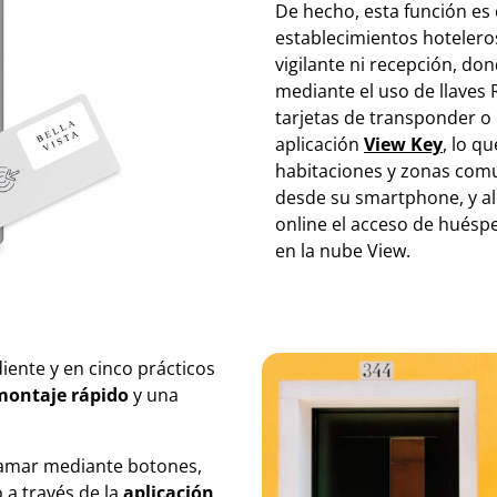
De hecho, esta función e
establecimientos hotelero
vigilante ni recepción, don
mediante el uso de llaves R
tarjetas de transponder o
aplicación
View Key
, lo q
habitaciones y zonas com
desde su smartphone, y al
online el acceso de huésped
en la nube View.
ente y en cinco prácticos
montaje rápido
y una
ramar mediante botones,
 a través de la
aplicación