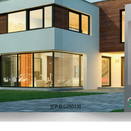
[CP:B.C25013]