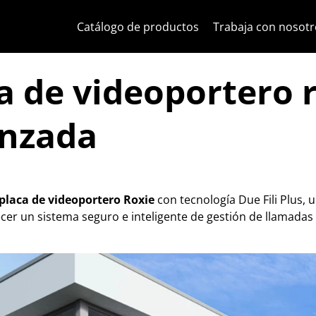
Ir al contenido
Saltar al menú de la página
Menú Apri
Búsqueda abierta
Saltar al pie de página
Catálogo de productos
Trabaja con nosotr
ca de videoportero 
anzada
placa de videoportero Roxie
con tecnología Due Fili Plus,
ecer un sistema seguro e inteligente de gestión de llamadas