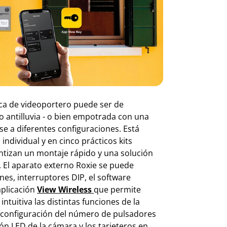
aca de videoportero puede ser de
co antilluvia - o bien empotrada con una
se a diferentes configuraciones. Está
ndividual y en cinco prácticos kits
tizan un montaje rápido y una solución
. El aparato externo Roxie se puede
s, interruptores DIP, el software
aplicación
View Wireless
que permite
intuitiva las distintas funciones de la
s (configuración del número de pulsadores
ón LED de la cámara y los tarjeteros en