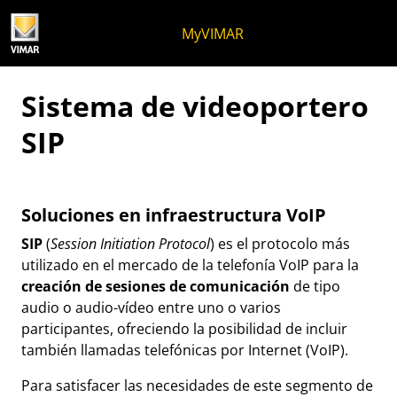
Ir al contenido
Saltar al menú de la página
Menú Apri
Búsqueda abierta
Saltar al pie de página
MyVIMAR
Sistema de videoportero
SIP
Soluciones en infraestructura VoIP
SIP
(
Session Initiation Protocol
) es el protocolo más
utilizado en el mercado de la telefonía VoIP para la
creación de sesiones de comunicación
de tipo
audio o audio-vídeo entre uno o varios
participantes, ofreciendo la posibilidad de incluir
también llamadas telefónicas por Internet (VoIP).
Para satisfacer las necesidades de este segmento de