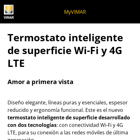
Ir al contenido
Saltar al menú de la página
Menú Apri
Búsqueda abierta
Saltar al pie de página
MyVIMAR
Termostato inteligente
de superficie Wi-Fi y 4G
LTE
Amor a primera vista
Diseño elegante, líneas puras y esenciales, espesor
reducido y ergonomía funcional. Este es el nuevo
termostato inteligente de superficie desarrollado
con dos tecnologías
: con conectividad Wi-Fi y 4G
LTE, para su conexión a las redes móviles de última