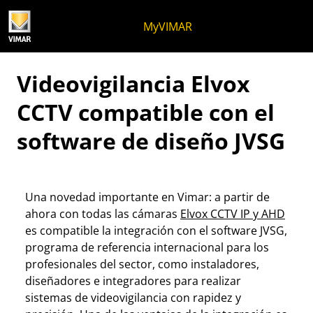
Ir al contenido
Saltar al menú de la página
Menú Apri
Búsqueda abierta
Saltar al pie de página
MyVIMAR
Videovigilancia Elvox
CCTV compatible con el
software de diseño JVSG
Una novedad importante en Vimar: a partir de
ahora con todas las cámaras
Elvox CCTV IP y AHD
es compatible la integración con el software JVSG,
programa de referencia internacional para los
profesionales del sector, como instaladores,
diseñadores e integradores para realizar
sistemas de videovigilancia con rapidez y