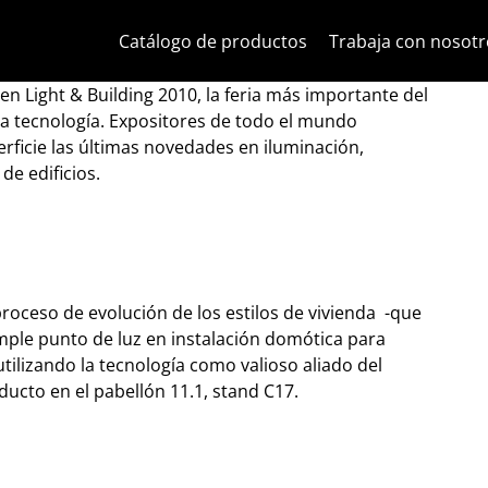
Ir al contenido
Saltar al menú de la página
Menú Apri
Búsqueda abierta
Saltar al pie de página
Catálogo de productos
Trabaja con nosotr
ht & Building 2010
 en Light & Building 2010, la feria más importante del
la tecnología. Expositores de todo el mundo
rficie las últimas novedades en iluminación,
de edificios.
 proceso de evolución de los estilos de vivienda -que
simple punto de luz en instalación domótica para
tilizando la tecnología como valioso aliado del
ucto en el pabellón 11.1, stand C17.