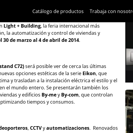
Ir al contenido
Saltar al menú de la página
Menú Apri
Búsqueda abierta
Saltar al pie de página
Catálogo de productos
Trabaja con nosotr
en Light + Building
en
Light + Building
, la feria internacional más
ón, la automatización y control de viviendas y
l 30 de marzo al 4 de abril de 2014
.
 stand C72)
será posible ver de cerca las últimas
uevas opciones estéticas de la serie
Eikon
, que
a y trasladan a la instalación eléctrica el estilo y el
a en el mundo entero. Se presentarán también los
viendas y edificios
By-me
y
By-com
, que controlan
, optimizando tiempos y consumos.
deoporteros
,
CCTV
y
automatizaciones
. Renovados