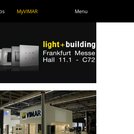
os
MyVIMAR
Menu
 2014