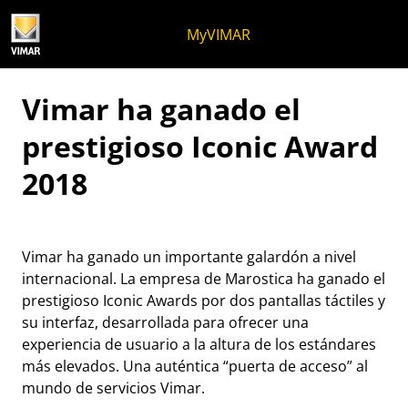
Ir al contenido
Saltar al menú de la página
Menú Apri
Búsqueda abierta
Saltar al pie de página
MyVIMAR
Vimar ha ganado el
prestigioso Iconic Award
2018
Vimar ha ganado un importante galardón a nivel
internacional. La empresa de Marostica ha ganado el
prestigioso Iconic Awards por dos pantallas táctiles y
su interfaz, desarrollada para ofrecer una
experiencia de usuario a la altura de los estándares
más elevados. Una auténtica “puerta de acceso” al
mundo de servicios Vimar.