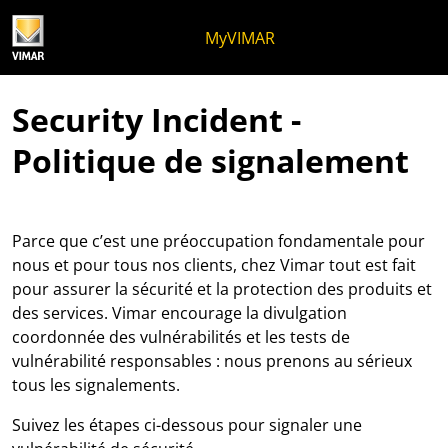
Skip to content
Aller au menu de la page
Menu d'Apri
Recherche ouverte
Passer au pied de page
MyVIMAR
Security Incident -
Politique de signalement
Parce que c’est une préoccupation fondamentale pour
nous et pour tous nos clients, chez Vimar tout est fait
pour assurer la sécurité et la protection des produits et
des services. Vimar encourage la divulgation
coordonnée des vulnérabilités et les tests de
vulnérabilité responsables : nous prenons au sérieux
tous les signalements.
Suivez les étapes ci-dessous pour signaler une