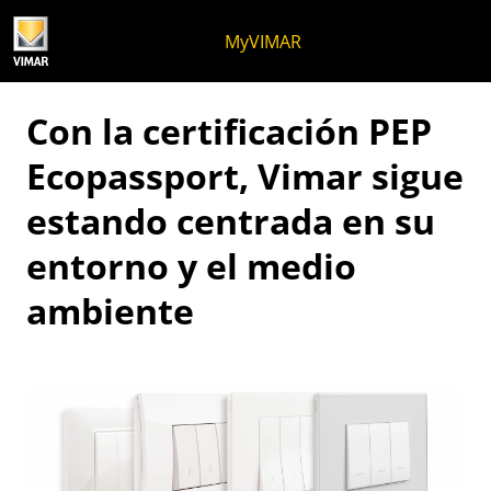
Ir al contenido
Saltar al menú de la página
Menú Apri
Búsqueda abierta
Saltar al pie de página
MyVIMAR
Con la certificación PEP
Ecopassport, Vimar sigue
estando centrada en su
entorno y el medio
ambiente