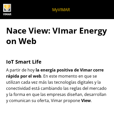
Ir al contenido
Saltar al menú de la página
Menú Apri
Búsqueda abierta
Saltar al pie de página
MyVIMAR
Nace View: VImar Energy
on Web
IoT Smart Life
A partir de hoy
la energía positiva de Vimar corre
rápida por el web
. En este momento en que se
utilizan cada vez más las tecnologías digitales y la
conectividad está cambiando las reglas del mercado
y la forma en que las empresas diseñan, desarrollan
y comunican su oferta, Vimar propone
View
.