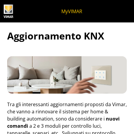
Salta al contenuto
Salta al menu in pagina
Apri menu
Apri ricerca
Salta al footer
MyVIMAR
Aggiornamento KNX
Tra gli interessanti aggiornamenti proposti da Vimar,
che vanno a rinnovare il sistema per home &
building automation, sono da considerare i
nuovi
comandi
a 2 e 3 moduli per controllo luci,
tapparelle, scenari, etc.. Sviluppati su protocollo